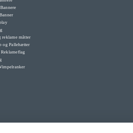
 Bannere
 Banner
play
ag
 reklame måtter
b og Pallehætter
 Reklameflag
g
Vimpelranker