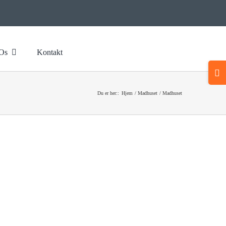
Os
Kontakt
Togg
Slidi
Bar
Du er her::
Hjem
Madhuset
Madhuset
Area