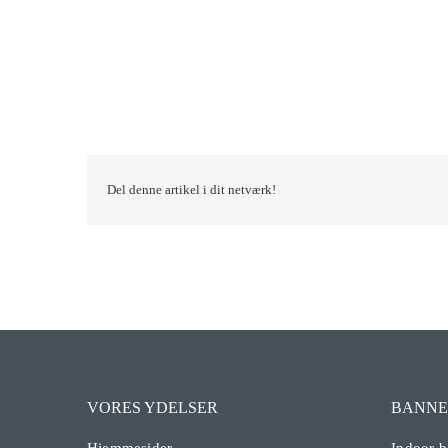
Del denne artikel i dit netværk!
VORES YDELSER
BANNE
Hjemmesider
Indoor b