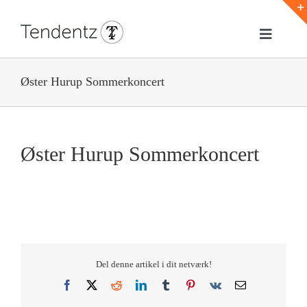
Skip
to
Toggle
content
Navigat
Hjem
Øster Hurup Sommerkoncert
Webløsninger
Øster Hurup Sommerkoncert
Bannere & Displays
Referencer
Om Os
Del denne artikel i dit netværk!
Kontakt
Facebook
X
Reddit
LinkedIn
Tumblr
Pinterest
Vk
E-
mail