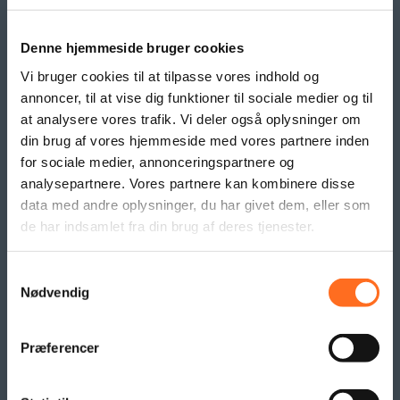
Grafisk Arbejde & DTP
Opdateringsservice
Backup
Denne hjemmeside bruger cookies
Klippekort
Vi bruger cookies til at tilpasse vores indhold og
annoncer, til at vise dig funktioner til sociale medier og til
at analysere vores trafik. Vi deler også oplysninger om
BANNER PRODUKTER
din brug af vores hjemmeside med vores partnere inden
Indoor bannere
for sociale medier, annonceringspartnere og
Outdoor Bannere
analysepartnere. Vores partnere kan kombinere disse
Roll Up Banner
data med andre oplysninger, du har givet dem, eller som
de har indsamlet fra din brug af deres tjenester.
Flex Display
Beachflag
Logo- og reklame måtter
Samtykkevalg
Nødvendig
Pallesvøb og Pallehætter
Logo- & Reklameflag
Kioskflag
Præferencer
Flag- & Vimpelranker