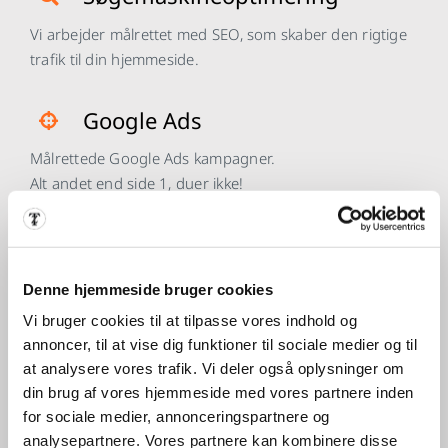
Vi arbejder målrettet med SEO, som skaber den rigtige
trafik til din hjemmeside.
Google Ads
Målrettede Google Ads kampagner.
Alt andet end side 1, duer ikke!
Remarketing
Markedsføring mod tidligere besøgende, som øger
Denne hjemmeside bruger cookies
konverteringsraten markant.
Vi bruger cookies til at tilpasse vores indhold og
annoncer, til at vise dig funktioner til sociale medier og til
at analysere vores trafik. Vi deler også oplysninger om
Grafisk Design
din brug af vores hjemmeside med vores partnere inden
for sociale medier, annonceringspartnere og
Vi kan lave dit logo og en komplet grafisk designlinje til
analysepartnere. Vores partnere kan kombinere disse