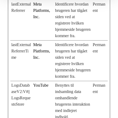
lastExternal
Meta
Identificere hvordan
Perman
Referrer
Platforms,
brugeren har tilgået
ent
Inc.
siden ved at
registrere hvilken
hjemmeside brugeren
kommer fra.
lastExternal
Meta
Identificere hvordan
Perman
ReferrerTi
Platforms,
brugeren har tilgået
ent
me
Inc.
siden ved at
registrere hvilken
hjemmeside brugeren
kommer fra.
LogsDatab
YouTube
Benyttes til
Perman
aseV2:V#||
indsamling data
ent
LogsReque
omhandlende
stsStore
brugerens interaktion
med indlejret
indhold.