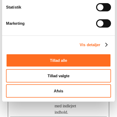
YNID
indsamling data
dage
omhandlende
Statistik
brugerens interaktion
med indlejret
Marketing
indhold.
_fbp
Meta
Anvendes af
3 mdr.
Platforms,
Facebook til at levere
Vis detaljer
Inc.
forskellige reklame-
tjenester, herunder
realtids-bud fra
Tillad alle
tredjeparts-
annoncører.
Tillad valgte
LAST_RE
YouTube
Benyttes til
Session
SULT_EN
indsamling data
Afvis
TRY_KEY
omhandlende
brugerens interaktion
med indlejret
indhold.