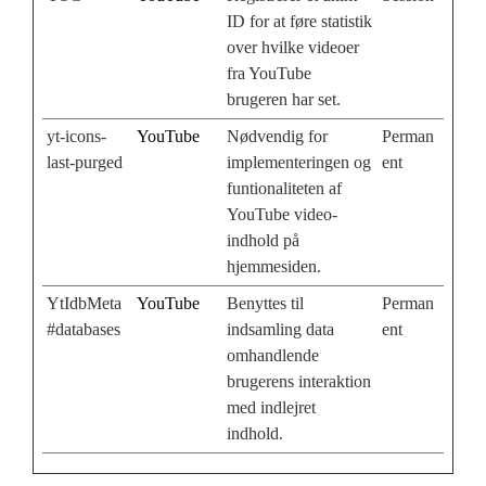
ID for at føre statistik
over hvilke videoer
fra YouTube
brugeren har set.
yt-icons-
YouTube
Nødvendig for
Perman
last-purged
implementeringen og
ent
funtionaliteten af
YouTube video-
indhold på
hjemmesiden.
YtIdbMeta
YouTube
Benyttes til
Perman
#databases
indsamling data
ent
omhandlende
brugerens interaktion
med indlejret
indhold.