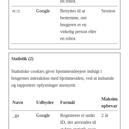
en robot.
rc::c
Google
Benyttes til at
Session
bestemme, om
brugeren er en
virkelig person eller
en robot.
Statistik (2)
Statistiske cookies giver hjemmesideejere indsigt i
brugernes interaktion med hjemmesiden, ved at indsamle
og rapportere oplysninger anonymt.
Maksimal
Navn
Udbyder
Formål
opbevaringsti
_ga
Google
Registrerer et unikt
2 år
ID, der anvendes til