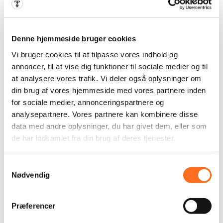
værdifulde for udgivere og tredjeparts-annoncører.
Maksimal
Navn
Udbyder
Formål
Denne hjemmeside bruger cookies
opbevaringsti
Vi bruger cookies til at tilpasse vores indhold og
__Secure-
YouTube
Benyttes til
180
annoncer, til at vise dig funktioner til sociale medier og til
ROLLOU
indsamling data
dage
at analysere vores trafik. Vi deler også oplysninger om
T_TOKEN
omhandlende
din brug af vores hjemmeside med vores partnere inden
brugerens interaktion
for sociale medier, annonceringspartnere og
med indlejret
analysepartnere. Vores partnere kan kombinere disse
indhold.
data med andre oplysninger, du har givet dem, eller som
__Secure-
YouTube
Gemmer brugerens
Session
de har indsamlet fra din brug af deres tjenester.
YEC
video-afspiller-
præferencer ved
Samtykkevalg
afspilning af en
Nødvendig
indlejret YouTube
video
Præferencer
__Secure-
YouTube
Benyttes til
180