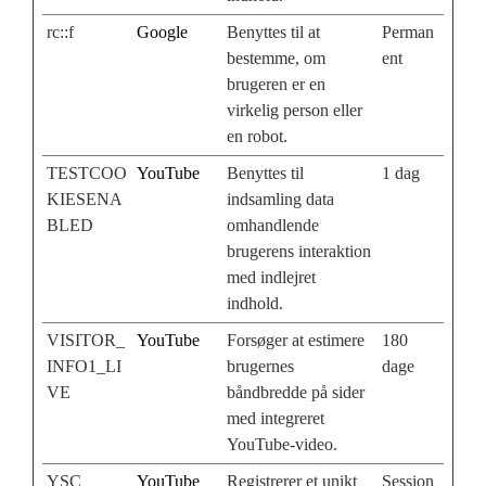
rc::f
Google
Benyttes til at
Perman
bestemme, om
ent
brugeren er en
virkelig person eller
en robot.
TESTCOO
YouTube
Benyttes til
1 dag
KIESENA
indsamling data
BLED
omhandlende
brugerens interaktion
med indlejret
indhold.
VISITOR_
YouTube
Forsøger at estimere
180
INFO1_LI
brugernes
dage
VE
båndbredde på sider
med integreret
YouTube-video.
YSC
YouTube
Registrerer et unikt
Session