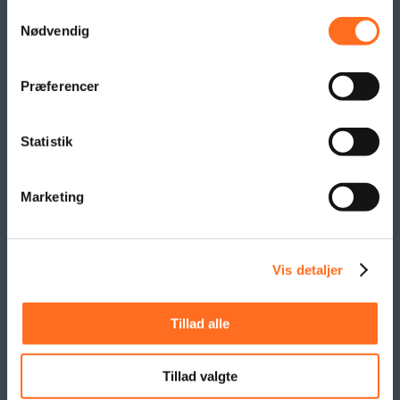
Beachflag
Samtykkevalg
Logo- og reklame måtter
Nødvendig
Pallesvøb og Pallehætter
Logo- & Reklameflag
Præferencer
Kioskflag
Flag- & Vimpelranker
Statistik
SAMARBEJDE
Marketing
Vis detaljer
Tillad alle
Tillad valgte