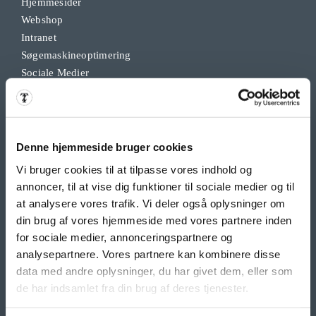
Hjemmesider
Webshop
Intranet
Søgemaskineoptimering
Sociale Medier
Google Ads & Analytics
Remarketing
Grafisk Arbejde & DTP
Opdateringsservice
Denne hjemmeside bruger cookies
Backup
Vi bruger cookies til at tilpasse vores indhold og
Klippekort
annoncer, til at vise dig funktioner til sociale medier og til
at analysere vores trafik. Vi deler også oplysninger om
din brug af vores hjemmeside med vores partnere inden
BANNER PRODUKTER
for sociale medier, annonceringspartnere og
Indoor bannere
analysepartnere. Vores partnere kan kombinere disse
Outdoor Bannere
data med andre oplysninger, du har givet dem, eller som
Roll Up Banner
de har indsamlet fra din brug af deres tjenester.
Flex Display