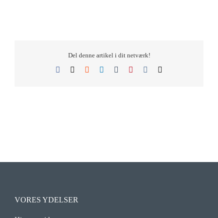
Del denne artikel i dit netværk!
Facebook
X
Reddit
LinkedIn
Tumblr
Pinterest
Vk
E-
mail
VORES YDELSER