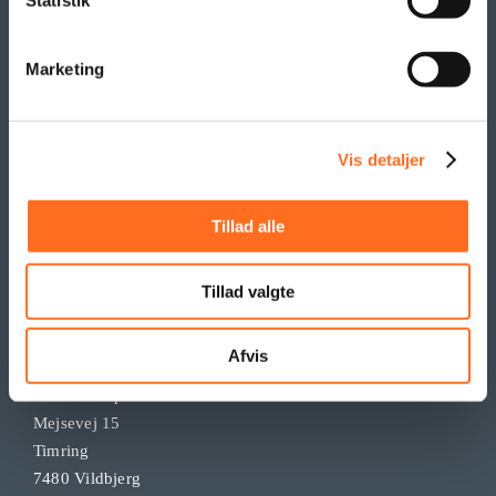
Statistik
Marketing
Vis detaljer
Tillad alle
Tillad valgte
KONTAKT
Afvis
Tendentz ApS
Mejsevej 15
Timring
7480 Vildbjerg