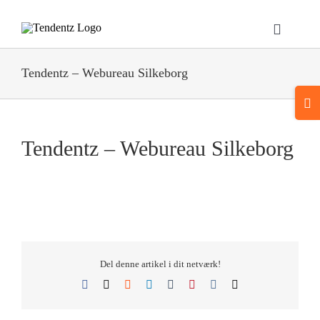
Skip
to
Toggle
content
Navigat
Hjem
Tendentz – Webureau Silkeborg
Togg
Webløsninger
Slidi
Bar
Tendentz – Webureau Silkeborg
Area
Bannere & Displays
Referencer
Om Os
Del denne artikel i dit netværk!
Facebook
X
Reddit
LinkedIn
Tumblr
Pinterest
Vk
E-
Kontakt
mail