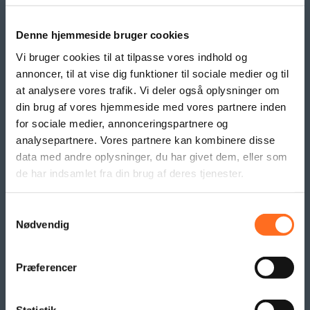
Opdateringsservice
Backup
Denne hjemmeside bruger cookies
Klippekort
Vi bruger cookies til at tilpasse vores indhold og
annoncer, til at vise dig funktioner til sociale medier og til
BANNER PRODUKTER
at analysere vores trafik. Vi deler også oplysninger om
din brug af vores hjemmeside med vores partnere inden
Indoor bannere
for sociale medier, annonceringspartnere og
Outdoor Bannere
analysepartnere. Vores partnere kan kombinere disse
Roll Up Banner
data med andre oplysninger, du har givet dem, eller som
Flex Display
de har indsamlet fra din brug af deres tjenester.
Beachflag
Logo- og reklame måtter
Samtykkevalg
Pallesvøb og Pallehætter
Nødvendig
Logo- & Reklameflag
Kioskflag
Præferencer
Flag- & Vimpelranker
SAMARBEJDE