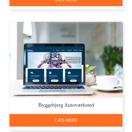
Byggebjerg Autoværksted
LÆS MERE