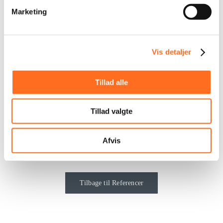
LÆS MERE
Marketing
Vis detaljer
Producktion
Tillad alle
LÆS MERE
Tillad valgte
Afvis
1
2
Næste
Tilbage til Referencer