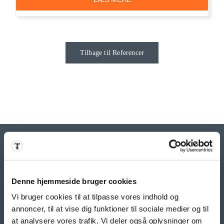
Tilbage til Referencer
VORES YDELSER
Denne hjemmeside bruger cookies
Hjemmesider
Webshop
Vi bruger cookies til at tilpasse vores indhold og
Intranet
annoncer, til at vise dig funktioner til sociale medier og til
at analysere vores trafik. Vi deler også oplysninger om
Søgemaskineoptimering