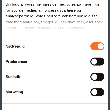
din brug af vores hjemmeside med vores partnere inden
Sociale Medier
for sociale medier, annonceringspartnere og
Google Ads & Analytics
analysepartnere. Vores partnere kan kombinere disse
Remarketing
data med andre oplysninger, du har givet dem, eller som
Grafisk Arbejde & DTP
de har indsamlet fra din brug af deres tjenester.
Opdateringsservice
Backup
Samtykkevalg
Klippekort
Nødvendig
BANNER PRODUKTER
Præferencer
Indoor bannere
Outdoor Bannere
Statistik
Roll Up Banner
Flex Display
Beachflag
Marketing
Logo- og reklame måtter
Pallesvøb og Pallehætter
Logo- & Reklameflag