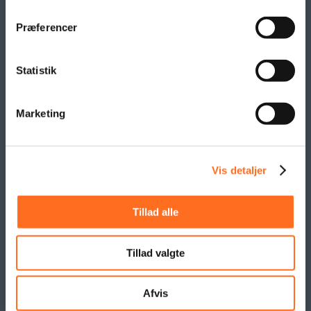
Flex Display
Beachflag
Præferencer
Logo- og reklame måtter
Pallesvøb og Pallehætter
Statistik
Logo- & Reklameflag
Kioskflag
Flag- & Vimpelranker
Marketing
SAMARBEJDE
Vis detaljer
Tillad alle
Tillad valgte
Afvis