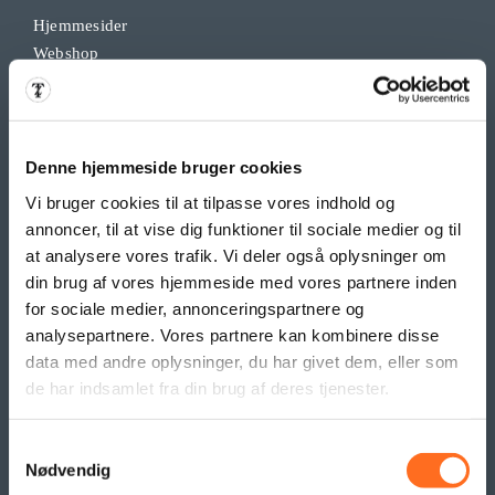
Hjemmesider
Webshop
Intranet
Søgemaskineoptimering
Sociale Medier
Google Ads & Analytics
Denne hjemmeside bruger cookies
Remarketing
Vi bruger cookies til at tilpasse vores indhold og
Grafisk Arbejde & DTP
annoncer, til at vise dig funktioner til sociale medier og til
Opdateringsservice
at analysere vores trafik. Vi deler også oplysninger om
Backup
din brug af vores hjemmeside med vores partnere inden
Klippekort
for sociale medier, annonceringspartnere og
analysepartnere. Vores partnere kan kombinere disse
data med andre oplysninger, du har givet dem, eller som
BANNER PRODUKTER
de har indsamlet fra din brug af deres tjenester.
Indoor bannere
Outdoor Bannere
Samtykkevalg
Roll Up Banner
Nødvendig