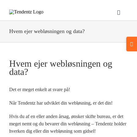
Skip
to
Toggle
content
Navigat
Hjem
Hvem ejer webløsningen og data?
Togg
Webløsninger
Slidi
Bar
Hvem ejer webløsningen og
Area
Bannere & Displays
data?
Referencer
Det er meget enkelt at svare på!
Når Tendentz har udviklet din webløsning, er det din!
Om Os
Hvis du af en eller anden årsag, ønsker skifte bureau, er det
Kontakt
meget nemt og du bevarer din webløsning – Tendentz holder
hverken dig eller din webløsning som gidsel!