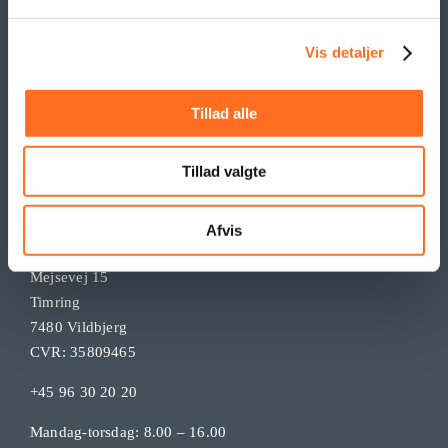
Vis detaljer
Tillad alle
KONTAKT
Tillad valgte
Afvis
Tendentz ApS
Mejsevej 15
Timring
7480 Vildbjerg
CVR: 35809465
+45 96 30 20 20
Mandag-torsdag: 8.00 – 16.00