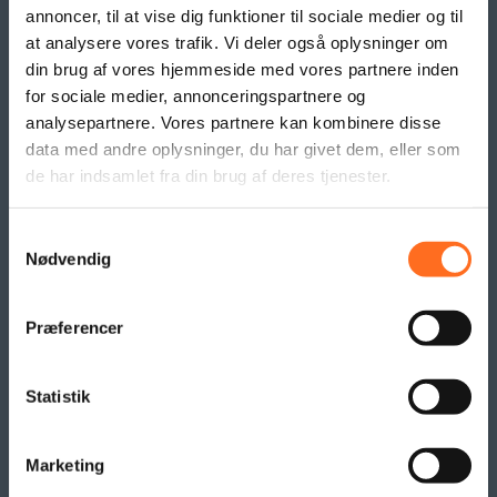
Beachflag
annoncer, til at vise dig funktioner til sociale medier og til
Logo- og reklame måtter
at analysere vores trafik. Vi deler også oplysninger om
Pallesvøb og Pallehætter
din brug af vores hjemmeside med vores partnere inden
Logo- & Reklameflag
for sociale medier, annonceringspartnere og
Kioskflag
analysepartnere. Vores partnere kan kombinere disse
Flag- & Vimpelranker
data med andre oplysninger, du har givet dem, eller som
de har indsamlet fra din brug af deres tjenester.
SAMARBEJDE
Samtykkevalg
Nødvendig
Præferencer
Statistik
Marketing