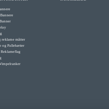
annere
 Bannere
 Banner
play
ag
 reklame måtter
b og Pallehætter
 Reklameflag
g
Vimpelranker