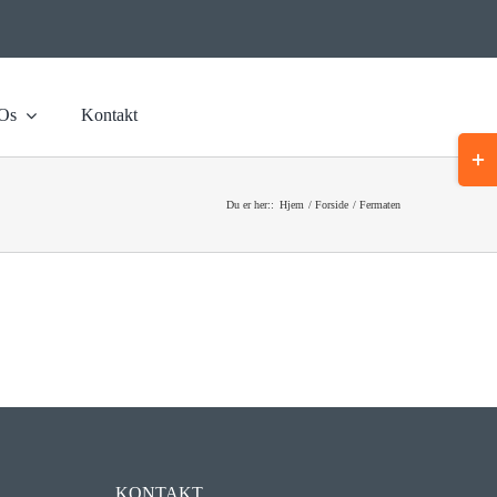
Os
Kontakt
Togg
Slidi
Bar
Du er her::
Hjem
Forside
Fermaten
Area
KONTAKT