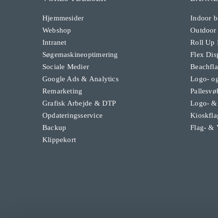
Hjemmesider
Indoor b
Webshop
Outdoor
Intranet
Roll Up
Søgemaskineoptimering
Flex Dis
Sociale Medier
Beachfl
Google Ads & Analytics
Logo- og
Remarketing
Pallesvø
Grafisk Arbejde & DTP
Logo- &
Opdateringsservice
Kioskfla
Backup
Flag- & 
Klippekort