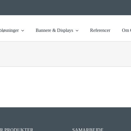
løsninger
Bannere & Displays
Referencer
Om 
R PRODUKTER
SAMARBEJDE