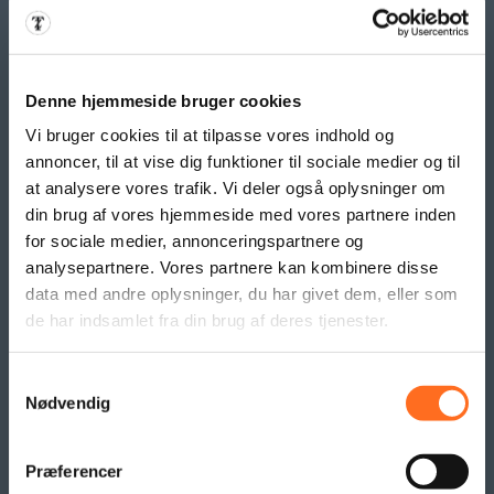
Klippekort
BANNER PRODUKTER
Denne hjemmeside bruger cookies
Indoor bannere
Vi bruger cookies til at tilpasse vores indhold og
Outdoor Bannere
annoncer, til at vise dig funktioner til sociale medier og til
Roll Up Banner
at analysere vores trafik. Vi deler også oplysninger om
din brug af vores hjemmeside med vores partnere inden
Flex Display
for sociale medier, annonceringspartnere og
Beachflag
analysepartnere. Vores partnere kan kombinere disse
Logo- og reklame måtter
data med andre oplysninger, du har givet dem, eller som
Pallesvøb og Pallehætter
de har indsamlet fra din brug af deres tjenester.
Logo- & Reklameflag
Kioskflag
Flag- & Vimpelranker
Samtykkevalg
Nødvendig
SAMARBEJDE
Præferencer