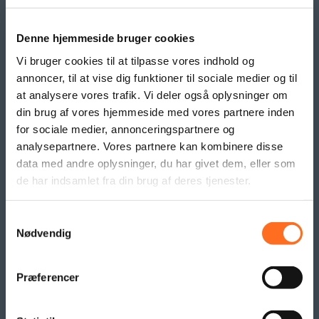
Grafisk Arbejde & DTP
Opdateringsservice
Backup
Denne hjemmeside bruger cookies
Klippekort
Vi bruger cookies til at tilpasse vores indhold og
annoncer, til at vise dig funktioner til sociale medier og til
at analysere vores trafik. Vi deler også oplysninger om
BANNER PRODUKTER
din brug af vores hjemmeside med vores partnere inden
Indoor bannere
for sociale medier, annonceringspartnere og
Outdoor Bannere
analysepartnere. Vores partnere kan kombinere disse
Roll Up Banner
data med andre oplysninger, du har givet dem, eller som
de har indsamlet fra din brug af deres tjenester.
Flex Display
Beachflag
Logo- og reklame måtter
Samtykkevalg
Nødvendig
Pallesvøb og Pallehætter
Logo- & Reklameflag
Kioskflag
Præferencer
Flag- & Vimpelranker