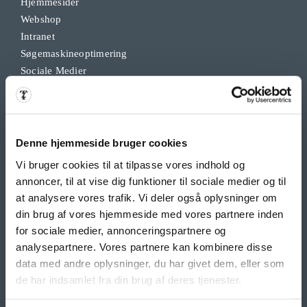
Hjemmesider
Webshop
Intranet
Søgemaskineoptimering
Sociale Medier
Google Ads & Analytics
Remarketing
Grafisk Arbejde & DTP
Opdateringsservice
Denne hjemmeside bruger cookies
Backup
Vi bruger cookies til at tilpasse vores indhold og
Klippekort
annoncer, til at vise dig funktioner til sociale medier og til
at analysere vores trafik. Vi deler også oplysninger om
din brug af vores hjemmeside med vores partnere inden
BANNER PRODUKTER
for sociale medier, annonceringspartnere og
Indoor bannere
analysepartnere. Vores partnere kan kombinere disse
Outdoor Bannere
data med andre oplysninger, du har givet dem, eller som
Roll Up Banner
de har indsamlet fra din brug af deres tjenester.
Flex Display