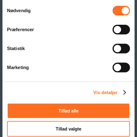
Beachflag
Samtykkevalg
Logo- og reklame måtter
Nødvendig
Pallesvøb og Pallehætter
Logo- & Reklameflag
Præferencer
Kioskflag
Flag- & Vimpelranker
Statistik
SAMARBEJDE
Marketing
Vis detaljer
Tillad alle
Tillad valgte