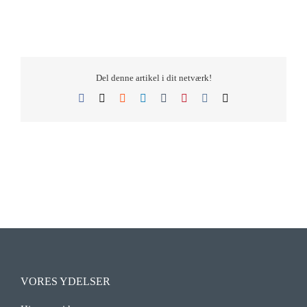
Del denne artikel i dit netværk!
Facebook
X
Reddit
LinkedIn
Tumblr
Pinterest
Vk
E-
mail
VORES YDELSER