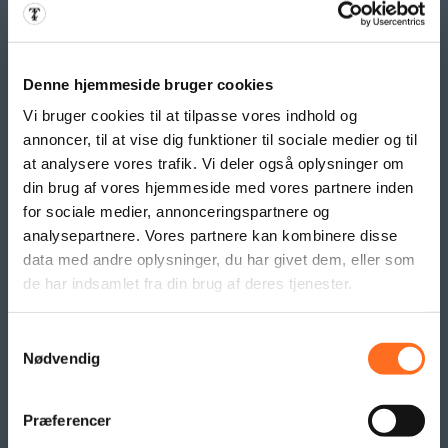
Opdateringsservice
Backup
Klippekort
Denne hjemmeside bruger cookies
Vi bruger cookies til at tilpasse vores indhold og
BANNER PRODUKTER
annoncer, til at vise dig funktioner til sociale medier og til
Indoor bannere
at analysere vores trafik. Vi deler også oplysninger om
Outdoor Bannere
din brug af vores hjemmeside med vores partnere inden
for sociale medier, annonceringspartnere og
Roll Up Banner
analysepartnere. Vores partnere kan kombinere disse
Flex Display
data med andre oplysninger, du har givet dem, eller som
Beachflag
de har indsamlet fra din brug af deres tjenester.
Logo- og reklame måtter
Pallesvøb og Pallehætter
Logo- & Reklameflag
Samtykkevalg
Nødvendig
Kioskflag
Flag- & Vimpelranker
Præferencer
SAMARBEJDE