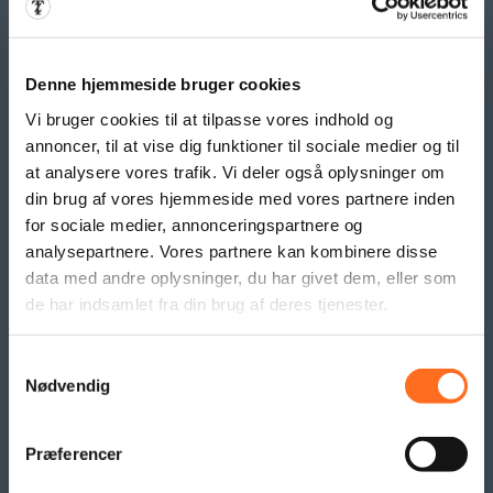
BANNER PRODUKTER
Denne hjemmeside bruger cookies
Indoor bannere
Vi bruger cookies til at tilpasse vores indhold og
Outdoor Bannere
annoncer, til at vise dig funktioner til sociale medier og til
Roll Up Banner
at analysere vores trafik. Vi deler også oplysninger om
Flex Display
din brug af vores hjemmeside med vores partnere inden
Beachflag
for sociale medier, annonceringspartnere og
Logo- og reklame måtter
analysepartnere. Vores partnere kan kombinere disse
Pallesvøb og Pallehætter
data med andre oplysninger, du har givet dem, eller som
Logo- & Reklameflag
de har indsamlet fra din brug af deres tjenester.
Kioskflag
Flag- & Vimpelranker
Samtykkevalg
Nødvendig
SAMARBEJDE
Præferencer