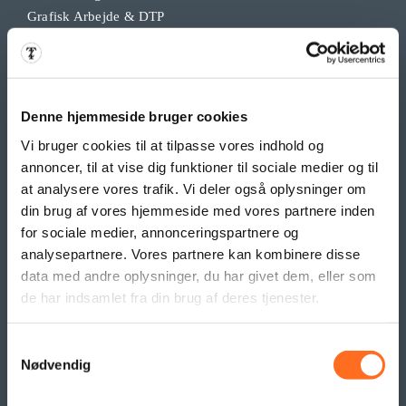
Grafisk Arbejde & DTP
Opdateringsservice
Backup
Klippekort
Denne hjemmeside bruger cookies
BANNER PRODUKTER
Vi bruger cookies til at tilpasse vores indhold og
annoncer, til at vise dig funktioner til sociale medier og til
Indoor bannere
at analysere vores trafik. Vi deler også oplysninger om
Outdoor Bannere
din brug af vores hjemmeside med vores partnere inden
Roll Up Banner
for sociale medier, annonceringspartnere og
Flex Display
analysepartnere. Vores partnere kan kombinere disse
Beachflag
data med andre oplysninger, du har givet dem, eller som
Logo- og reklame måtter
de har indsamlet fra din brug af deres tjenester.
Pallesvøb og Pallehætter
Logo- & Reklameflag
Samtykkevalg
Kioskflag
Nødvendig
Flag- & Vimpelranker