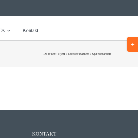
Os
Kontakt
Togg
Slidi
Du er her::
Hjem
Outdoor Bannere
Spændebannere
Bar
Area
KONTAKT