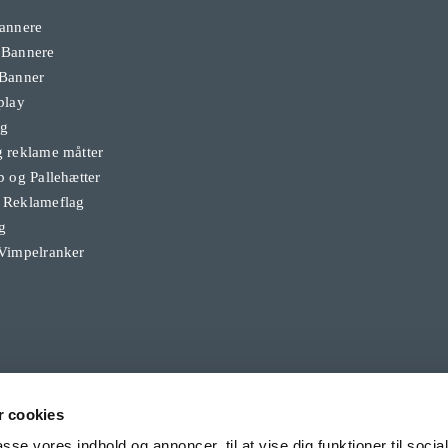
annere
 Bannere
 Banner
play
ag
 reklame måtter
b og Pallehætter
 Reklameflag
g
Vimpelranker
 cookies
passe vores indhold og annoncer, til at vise dig funktioner til soci