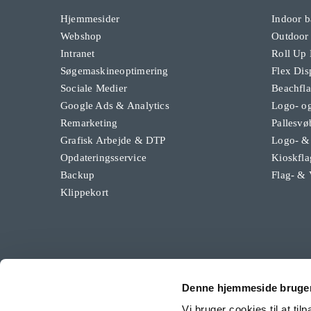
Hjemmesider
Indoor b
Webshop
Outdoor
Intranet
Roll Up
Søgemaskineoptimering
Flex Dis
Sociale Medier
Beachfl
Google Ads & Analytics
Logo- og
Remarketing
Pallesvø
Grafisk Arbejde & DTP
Logo- &
Opdateringsservice
Kioskfla
Backup
Flag- & 
Klippekort
Denne hjemmeside bruger
Vi bruger cookies til at til