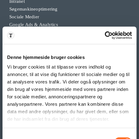
Intranet
Søgemaskineoptimering
Sociale Medier
Google Ads & Analytics
Remarketing
Grafisk Arbejde & DTP
Opdateringsservice
Backup
Denne hjemmeside bruger cookies
Klippekort
Vi bruger cookies til at tilpasse vores indhold og
annoncer, til at vise dig funktioner til sociale medier og til
at analysere vores trafik. Vi deler også oplysninger om
BANNER PRODUKTER
din brug af vores hjemmeside med vores partnere inden
Indoor bannere
for sociale medier, annonceringspartnere og
Outdoor Bannere
analysepartnere. Vores partnere kan kombinere disse
Roll Up Banner
data med andre oplysninger, du har givet dem, eller som
Flex Display
de har indsamlet fra din brug af deres tjenester.
Beachflag
Logo- og reklame måtter
Samtykkevalg