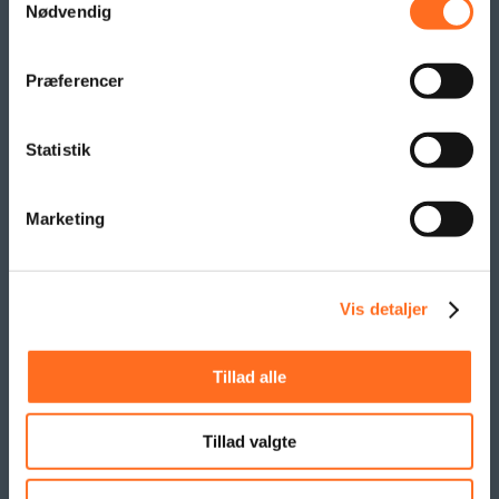
Pallesvøb og Pallehætter
Nødvendig
Logo- & Reklameflag
Kioskflag
Præferencer
Flag- & Vimpelranker
Statistik
SAMARBEJDE
Marketing
Vis detaljer
Tillad alle
Tillad valgte