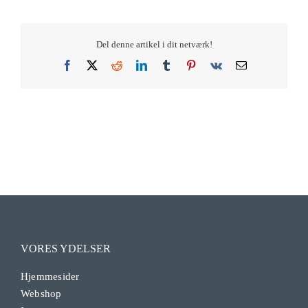
Del denne artikel i dit netværk!
Facebook
X
Reddit
LinkedIn
Tumblr
Pinterest
Vk
E-
mail
VORES YDELSER
Hjemmesider
Webshop