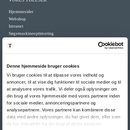
Hjemmesider
Webshop
Intranet
Søgemaskineoptimering
Sociale Medier
Google Ads & Analytics
Remarketing
Grafisk Arbejde & DTP
Denne hjemmeside bruger cookies
Opdateringsservice
Vi bruger cookies til at tilpasse vores indhold og
Backup
annoncer, til at vise dig funktioner til sociale medier og til
Klippekort
at analysere vores trafik. Vi deler også oplysninger om
din brug af vores hjemmeside med vores partnere inden
BANNER PRODUKTER
for sociale medier, annonceringspartnere og
analysepartnere. Vores partnere kan kombinere disse
Indoor bannere
data med andre oplysninger, du har givet dem, eller som
Outdoor Bannere
de har indsamlet fra din brug af deres tjenester.
Roll Up Banner