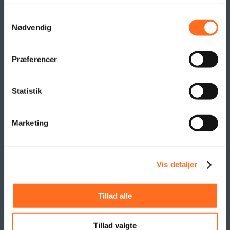
Flex Display
Samtykkevalg
Beachflag
Nødvendig
Logo- og reklame måtter
Pallesvøb og Pallehætter
Præferencer
Logo- & Reklameflag
Kioskflag
Flag- & Vimpelranker
Statistik
SAMARBEJDE
Marketing
Vis detaljer
Tillad alle
Tillad valgte