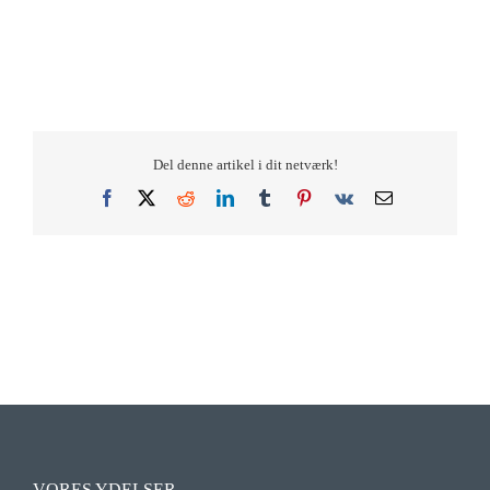
Del denne artikel i dit netværk!
Facebook
X
Reddit
LinkedIn
Tumblr
Pinterest
Vk
E-
mail
VORES YDELSER