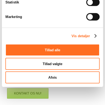
Statistik
Marketing
Kontakt Os For En Dialog Og Et Uforpligtende
Tilbud!
Vis detaljer
Tillad alle
Vi går seriøst ind i alle projekter
og glæder os
til at gå ind i
dit!
Tillad valgte
Afvis
KONTAKT OS NU!