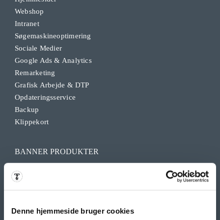
Webshop
Intranet
Søgemaskineoptimering
Sociale Medier
Google Ads & Analytics
Remarketing
Grafisk Arbejde & DTP
Opdateringsservice
Backup
Klippekort
BANNER PRODUKTER
Indoor bannere
Outdoor Bannere
Roll Up Banner
Flex Display
Denne hjemmeside bruger cookies