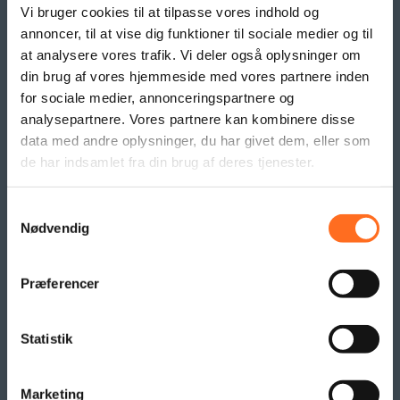
Beachflag
Vi bruger cookies til at tilpasse vores indhold og
Logo- og reklame måtter
annoncer, til at vise dig funktioner til sociale medier og til
Pallesvøb og Pallehætter
at analysere vores trafik. Vi deler også oplysninger om
Logo- & Reklameflag
din brug af vores hjemmeside med vores partnere inden
Kioskflag
for sociale medier, annonceringspartnere og
Flag- & Vimpelranker
analysepartnere. Vores partnere kan kombinere disse
data med andre oplysninger, du har givet dem, eller som
de har indsamlet fra din brug af deres tjenester.
SAMARBEJDE
Samtykkevalg
Nødvendig
Præferencer
Statistik
Marketing