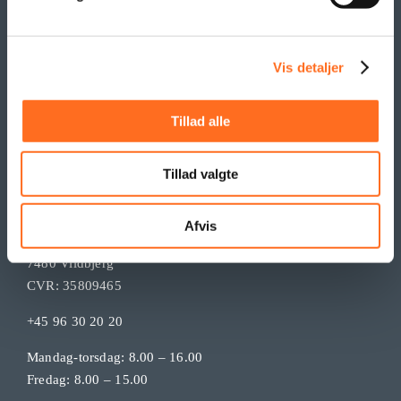
Vis detaljer
Tillad alle
KONTAKT
Tillad valgte
Tendentz ApS
Mejsevej 15
Afvis
Timring
7480 Vildbjerg
CVR: 35809465
+45 96 30 20 20
Mandag-torsdag: 8.00 – 16.00
Fredag: 8.00 – 15.00