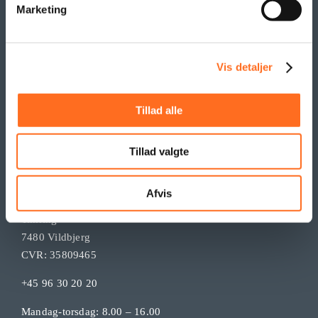
Marketing
Vis detaljer
Tillad alle
KONTAKT
Tillad valgte
Tendentz ApS
Afvis
Mejsevej 15
Timring
7480 Vildbjerg
CVR: 35809465
+45 96 30 20 20
Mandag-torsdag: 8.00 – 16.00