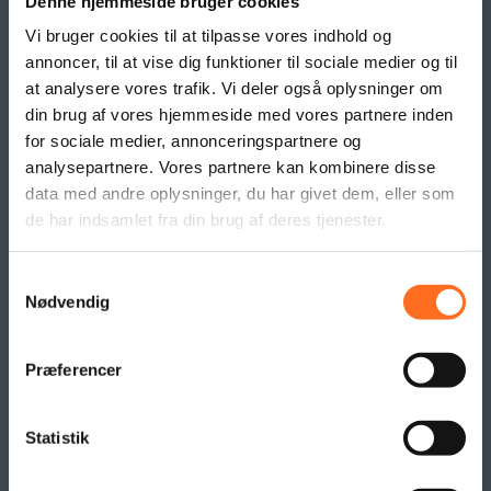
Denne hjemmeside bruger cookies
Beachflag
Vi bruger cookies til at tilpasse vores indhold og
Logo- og reklame måtter
annoncer, til at vise dig funktioner til sociale medier og til
Pallesvøb og Pallehætter
at analysere vores trafik. Vi deler også oplysninger om
Logo- & Reklameflag
din brug af vores hjemmeside med vores partnere inden
Kioskflag
for sociale medier, annonceringspartnere og
Flag- & Vimpelranker
analysepartnere. Vores partnere kan kombinere disse
data med andre oplysninger, du har givet dem, eller som
de har indsamlet fra din brug af deres tjenester.
SAMARBEJDE
Samtykkevalg
Nødvendig
Præferencer
Statistik