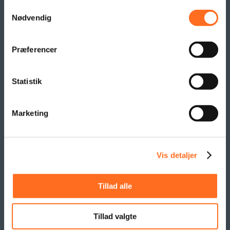
Beachflag
Samtykkevalg
Logo- og reklame måtter
Nødvendig
Pallesvøb og Pallehætter
Logo- & Reklameflag
Præferencer
Kioskflag
Flag- & Vimpelranker
Statistik
SAMARBEJDE
Marketing
Vis detaljer
Tillad alle
Tillad valgte