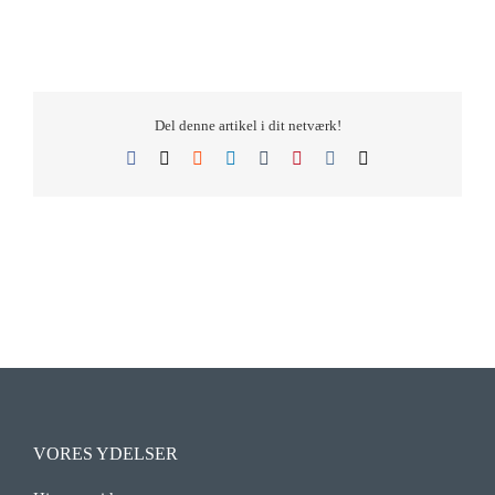
Del denne artikel i dit netværk!
Facebook
X
Reddit
LinkedIn
Tumblr
Pinterest
Vk
E-
mail
VORES YDELSER