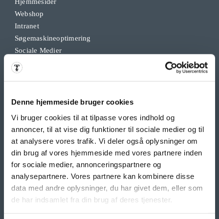
Hjemmesider
Webshop
Intranet
Søgemaskineoptimering
Sociale Medier
Google Ads & Analytics
Remarketing
Grafisk Arbejde & DTP
Opdateringsservice
Denne hjemmeside bruger cookies
Backup
Vi bruger cookies til at tilpasse vores indhold og
Klippekort
annoncer, til at vise dig funktioner til sociale medier og til
at analysere vores trafik. Vi deler også oplysninger om
din brug af vores hjemmeside med vores partnere inden
BANNER PRODUKTER
for sociale medier, annonceringspartnere og
Indoor bannere
analysepartnere. Vores partnere kan kombinere disse
Outdoor Bannere
data med andre oplysninger, du har givet dem, eller som
Roll Up Banner
de har indsamlet fra din brug af deres tjenester.
Flex Display