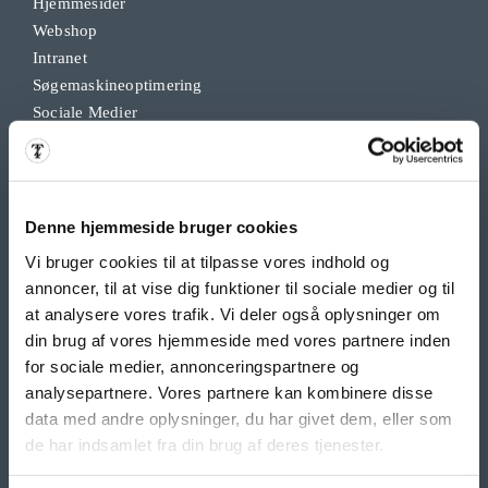
Hjemmesider
Webshop
Intranet
Søgemaskineoptimering
Sociale Medier
Google Ads & Analytics
Remarketing
Grafisk Arbejde & DTP
Opdateringsservice
Denne hjemmeside bruger cookies
Backup
Vi bruger cookies til at tilpasse vores indhold og
Klippekort
annoncer, til at vise dig funktioner til sociale medier og til
at analysere vores trafik. Vi deler også oplysninger om
din brug af vores hjemmeside med vores partnere inden
BANNER PRODUKTER
for sociale medier, annonceringspartnere og
Indoor bannere
analysepartnere. Vores partnere kan kombinere disse
Outdoor Bannere
data med andre oplysninger, du har givet dem, eller som
Roll Up Banner
de har indsamlet fra din brug af deres tjenester.
Flex Display