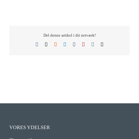
Del denne artikel i dit netværk!
Facebook
X
Reddit
LinkedIn
Tumblr
Pinterest
Vk
E-
mail
VORES YDELSER