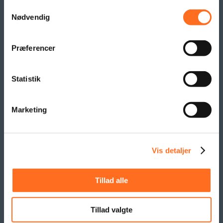
Beachflag
Samtykkevalg
Logo- og reklame måtter
Nødvendig
Pallesvøb og Pallehætter
Logo- & Reklameflag
Præferencer
Kioskflag
Flag- & Vimpelranker
Statistik
SAMARBEJDE
Marketing
Vis detaljer
Tillad alle
Tillad valgte