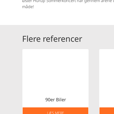
Øster Hurup Sommerkoncert har gennem årene udvikle
måde!
Flere referencer
90er Biler
LÆS MERE