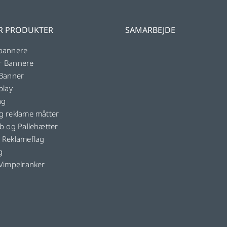
R PRODUKTER
SAMARBEJDE
bannere
r Bannere
 Banner
play
ag
g reklame måtter
øb og Pallehætter
 Reklameflag
g
 Vimpelranker