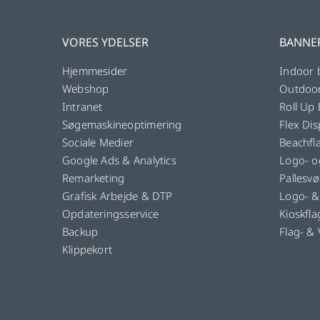
VORES YDELSER
BANNE
Hjemmesider
Indoor 
Webshop
Outdoo
Intranet
Roll Up
Søgemaskineoptimering
Flex Dis
Sociale Medier
Beachfl
Google Ads & Analytics
Logo- o
Remarketing
Pallesv
Grafisk Arbejde & DTP
Logo- &
Opdateringsservice
Kioskfla
Backup
Flag- &
Klippekort