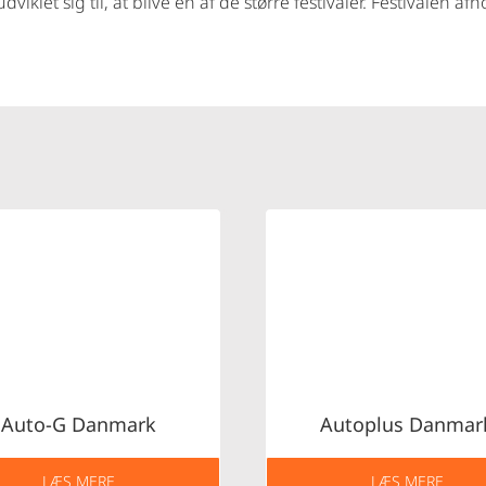
t sig til, at blive en af de større festivaler. Festivalen afh
Auto-G Danmark
Autoplus Danmar
LÆS MERE
LÆS MERE