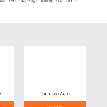
oldes over 2 dage og er folkelig på den fede
k
Thomsen Auto
LÆS MERE