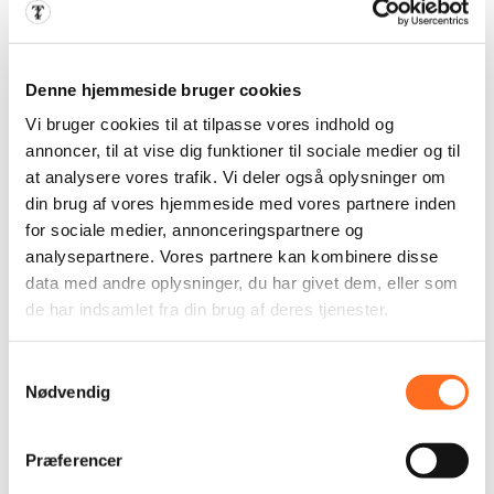
matcher dine ønsker og behov.
LÆS MERE OM WEBSHOP
Denne hjemmeside bruger cookies
Vi bruger cookies til at tilpasse vores indhold og
annoncer, til at vise dig funktioner til sociale medier og til
at analysere vores trafik. Vi deler også oplysninger om
din brug af vores hjemmeside med vores partnere inden
for sociale medier, annonceringspartnere og
analysepartnere. Vores partnere kan kombinere disse
data med andre oplysninger, du har givet dem, eller som
de har indsamlet fra din brug af deres tjenester.
SEO & Synlighed
Samtykkevalg
Nødvendig
Vi har en bred erfaring med SEO, de sociale
medier og online kampagner. Ordentlig SEO er
Præferencer
det vigtigste for din succes på nettet! Vi har mange
års erfaring med korrekt optimering og sikrer dit