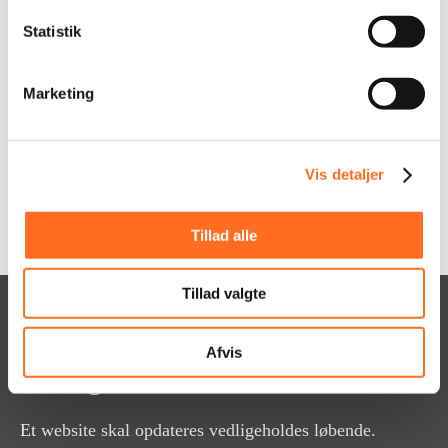
onlinemiljø de optimale placering i
Statistik
søgemaskinerne.
Marketing
LÆS MERE OM SEO
Vis detaljer
Tillad alle
Tillad valgte
Opdateringsservice &
Afvis
Vedlighold
Et website skal opdateres vedligeholdes løbende.