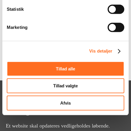
onlinemiljø de optimale placering i
Statistik
søgemaskinerne.
Marketing
LÆS MERE OM SEO
Vis detaljer
Tillad alle
Tillad valgte
Opdateringsservice &
Afvis
Vedlighold
Et website skal opdateres vedligeholdes løbende.