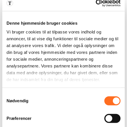
matcher dine ønsker og behov.
LÆS MERE OM WEBSHOP
Denne hjemmeside bruger cookies
Vi bruger cookies til at tilpasse vores indhold og
annoncer, til at vise dig funktioner til sociale medier og til
at analysere vores trafik. Vi deler også oplysninger om
din brug af vores hjemmeside med vores partnere inden
for sociale medier, annonceringspartnere og
analysepartnere. Vores partnere kan kombinere disse
data med andre oplysninger, du har givet dem, eller som
de har indsamlet fra din brug af deres tjenester.
SEO & Synlighed
Samtykkevalg
Nødvendig
Vi har en bred erfaring med SEO, de sociale
medier og online kampagner. Ordentlig SEO er
Præferencer
det vigtigste for din succes på nettet! Vi har mange
års erfaring med korrekt optimering og sikrer dit