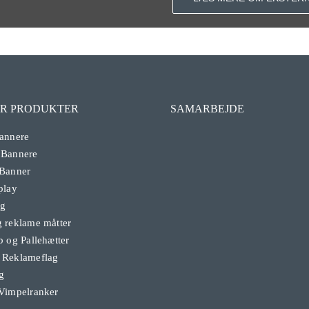
R PRODUKTER
SAMARBEJDE
annere
 Bannere
 Banner
play
ag
 reklame måtter
b og Pallehætter
 Reklameflag
g
Vimpelranker