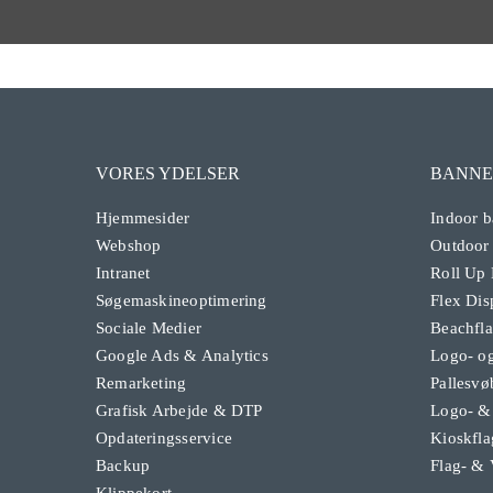
VORES YDELSER
BANNE
Hjemmesider
Indoor b
Webshop
Outdoor
Intranet
Roll Up
Søgemaskineoptimering
Flex Dis
Sociale Medier
Beachfl
Google Ads & Analytics
Logo- og
Remarketing
Pallesvø
Grafisk Arbejde & DTP
Logo- &
Opdateringsservice
Kioskfla
Backup
Flag- & 
Klippekort