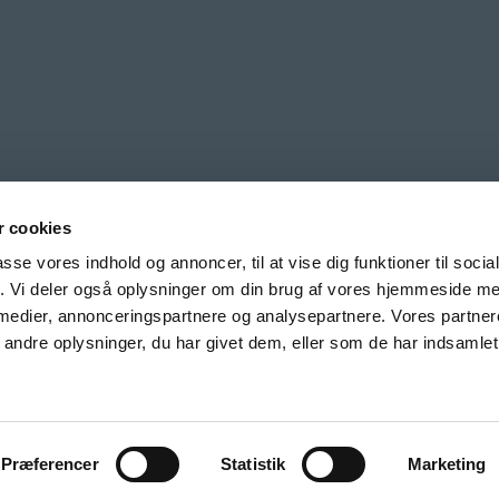
 cookies
passe vores indhold og annoncer, til at vise dig funktioner til soci
fik. Vi deler også oplysninger om din brug af vores hjemmeside m
 medier, annonceringspartnere og analysepartnere. Vores partne
ndre oplysninger, du har givet dem, eller som de har indsamlet 
Tendentz ApS | All Rights Reserved | CVR: 35809465 | www.tendent
Præferencer
Statistik
Marketing