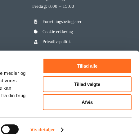
Fredag: 8.00 – 15.00
Forretningsbetingelser
Cookie erklæring
Privatlivspolitik
Tillad alle
ale medier og
ed vores
Tillad valgte
re kan
fra din brug
Afvis
z.dk | +45 9630 2020 |
Vis detaljer