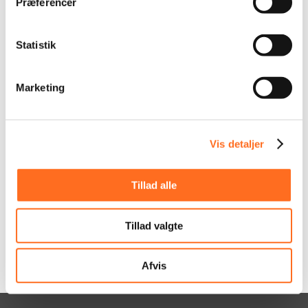
Præferencer
SEO & Synlighed
Statistik
Vi har en bred erfaring med SEO, de sociale
medier og online kampagner. Ordentlig
SEO er det vigtigste for din succes på
Marketing
nettet! Vi har mange års erfaring med
korrekt optimering og sikrer dit onlinemiljø
de optimale placering i søgemaskinerne.
Vis detaljer
LÆS MERE OM SEO
Tillad alle
Tillad valgte
Afvis