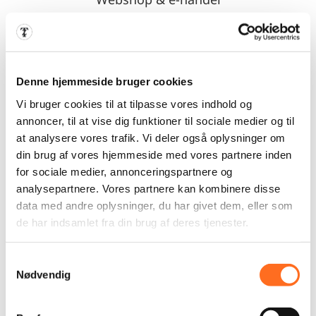
Vi arbejder primært med WooCommerce,
som er ét af verdens førende shop
systemer og som kan tilpasses enhver
butik. Udvidelsesmulighederne er stort set
Denne hjemmeside bruger cookies
uendelige og vi kan tilrette shoppen, så de
Vi bruger cookies til at tilpasse vores indhold og
matcher dine ønsker og behov.
annoncer, til at vise dig funktioner til sociale medier og til
at analysere vores trafik. Vi deler også oplysninger om
LÆS MERE OM WEBSHOP
din brug af vores hjemmeside med vores partnere inden
for sociale medier, annonceringspartnere og
analysepartnere. Vores partnere kan kombinere disse
data med andre oplysninger, du har givet dem, eller som
de har indsamlet fra din brug af deres tjenester.
Samtykkevalg
Nødvendig