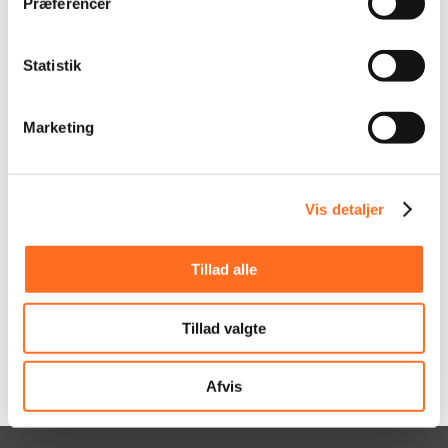
Præferencer
SEO & Synlighed
Statistik
Vi har en bred erfaring med SEO, de sociale
medier og online kampagner. Ordentlig
SEO er det vigtigste for din succes på
Marketing
nettet! Vi har mange års erfaring med
korrekt optimering og sikrer dit onlinemiljø
de optimale placering i søgemaskinerne.
Vis detaljer
LÆS MERE OM SEO
Tillad alle
Tillad valgte
Afvis