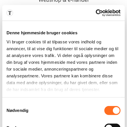
Vi arbejder primært med WooCommerce,
som er ét af verdens førende shop
systemer og som kan tilpasses enhver
butik. Udvidelsesmulighederne er stort set
Denne hjemmeside bruger cookies
uendelige og vi kan tilrette shoppen, så de
Vi bruger cookies til at tilpasse vores indhold og
matcher dine ønsker og behov.
annoncer, til at vise dig funktioner til sociale medier og til
at analysere vores trafik. Vi deler også oplysninger om
LÆS MERE OM WEBSHOP
din brug af vores hjemmeside med vores partnere inden
for sociale medier, annonceringspartnere og
analysepartnere. Vores partnere kan kombinere disse
data med andre oplysninger, du har givet dem, eller som
de har indsamlet fra din brug af deres tjenester.
Samtykkevalg
Nødvendig