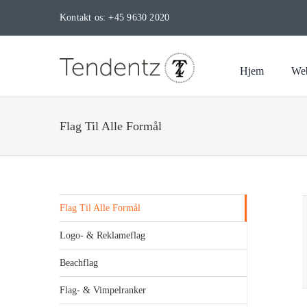
Skip
Kontakt os: +45 9630 2020
to
content
Hjem
Web
Flag Til Alle Formål
Flag Til Alle Formål
Logo- & Reklameflag
Beachflag
Flag- & Vimpelranker