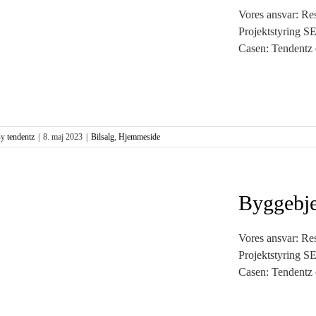
Vores ansvar: Res
Projektstyring S
Casen: Tendentz er
By
tendentz
|
8. maj 2023
|
Bilsalg
,
Hjemmeside
Byggebje
Vores ansvar: Res
Projektstyring S
Casen: Tendentz er