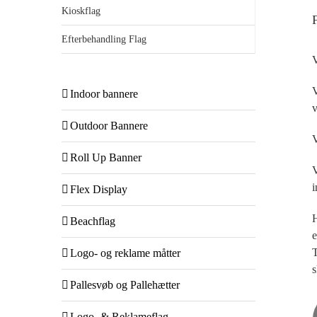
Kioskflag
Efterbehandling Flag
V
V
Indoor bannere
v
Outdoor Bannere
V
Roll Up Banner
V
i
Flex Display
H
Beachflag
e
T
Logo- og reklame måtter
s
Pallesvøb og Pallehætter
Logo- & Reklameflag