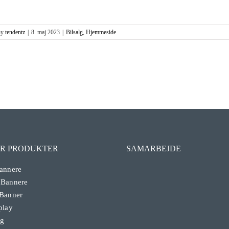
By
tendentz
|
8. maj 2023
|
Bilsalg
,
Hjemmeside
R PRODUKTER
SAMARBEJDE
annere
 Bannere
 Banner
play
ag