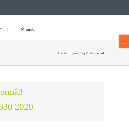
Os
Kontakt
Togg
Slidi
Bar
Du er her::
Hjem
Flag Til Alle Formål
Area
Formål!
630 2020