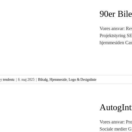
90er Bile
Vores ansvar: Res
Projektstyring S
hjemmesiden Case
By
tendentz
|
6. maj 2025
|
Bilsalg
,
Hjemmeside
,
Logo & Designlinie
AutogInt
Vores ansvar: Pr
Sociale medier Gr