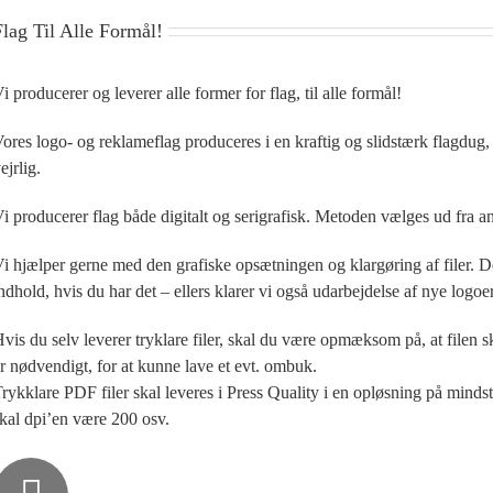
Flag Til Alle Formål!
i producerer og leverer alle former for flag, til alle formål!
ores logo- og reklameflag produceres i en kraftig og slidstærk flagdug,
ejrlig.
i producerer flag både digitalt og serigrafisk. Metoden vælges ud fra ant
i hjælper gerne med den grafiske opsætningen og klargøring af filer. De
ndhold, hvis du har det – ellers klarer vi også udarbejdelse af nye logoer
vis du selv leverer tryklare filer, skal du være opmæksom på, at filen sk
r nødvendigt, for at kunne lave et evt. ombuk.
rykklare PDF filer skal leveres i Press Quality i en opløsning på mindst 1
kal dpi’en være 200 osv.