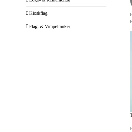
Kioskflag
F
F
Flag- & Vimpelranker
T