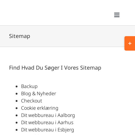
Skip
to
content
Toggle
Navigat
Hjem
Sitemap
Togg
Slid
Webløsninger
Bar
Area
Find Hvad Du Søger I Vores Sitemap
Bannere & Displays
Referencer
Backup
Blog & Nyheder
Checkout
Om Os
Cookie erklæring
Dit webbureau i Aalborg
Dit webbureau i Aarhus
Kontakt
Dit webbureau i Esbjerg