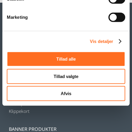
Marketing
VORES YDELSER
Hjemmesider
Vis detaljer
Webshop
Intranet
Søgemaskineoptimering
Tillad alle
Sociale Medier
Google Ads & Analytics
Tillad valgte
Remarketing
Grafisk Arbejde & DTP
Afvis
Opdateringsservice
Backup
Klippekort
BANNER PRODUKTER